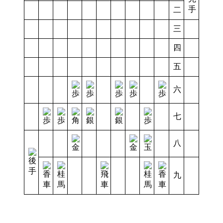
二
三
四
五
六
七
八
九