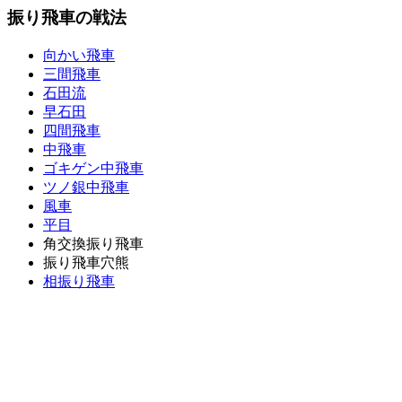
振り飛車の戦法
向かい飛車
三間飛車
石田流
早石田
四間飛車
中飛車
ゴキゲン中飛車
ツノ銀中飛車
風車
平目
角交換振り飛車
振り飛車穴熊
相振り飛車