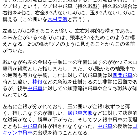
ツノ銀」という。ツノ銀中飛車（持久戦型）持久戦の場合は
右銀を4七に、右金を3八ないし4八に、玉を2八ないし3八に
構える（この囲いを
木村美濃
と言う）。
左金は7八に構えることが多い。左右対称的な構えである。
本来左金がいるべき5八には、飛車がいるためこのような構
えとなる。2つの銀がツノのように見えることからこの名前
がついた。
戦いながら左の金銀を手順に玉の守備に回すのがかつて大山
康晴が得意とした指しまわし。また、3八飛からの袖飛車で
の逆襲も有力な手筋。これに対して居飛車側は対
四間飛車
の
時とは違い、
棒銀
などの急戦を仕掛けるのは非常に困難であ
るが、後手
中飛車
に対しての加藤流袖飛車や金立ち戦法が知
られている。
左右に金銀が分かれており、玉の囲いが金銀1枚ずつと薄
く、指しこなすのが難しい。
居飛車穴熊
などに対して決定的
な対策がなく、勝率が下がった。そしてツノ銀中飛車の衰退
とともに
中飛車
自体が指されなくなった。
中飛車
の復活は
ゴ
キゲン中飛車
の出現を待つこととなる。