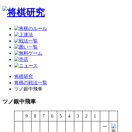
将棋研究
将棋の戦法一覧
ツノ銀中飛車
ツノ銀中飛車
9
8
7
6
5
4
3
2
1
一