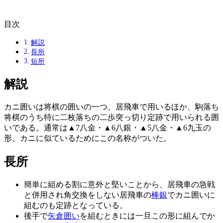
目次
解説
長所
短所
解説
カニ囲いは将棋の囲いの一つ。居飛車で用いるほか、駒落ち
将棋のうち特に二枚落ちの二歩突っ切り定跡で用いられる囲
いである。通常は▲7八金・▲6八銀・▲5八金・▲6九玉の
形。カニに似ているためにこの名称がついた。
長所
簡単に組める割に意外と堅いことから、居飛車の急戦
と併用され角交換をしない居飛車の
棒銀
でカニ囲いに
組むのも定跡となっている。
後手で
矢倉囲い
を組むときには一旦この形に組んでか