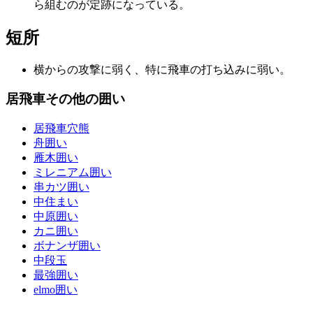
ら組むのが定跡になっている。
短所
横からの攻撃に弱く、特に飛車の打ち込みに弱い。
居飛車その他の囲い
居飛車穴熊
舟囲い
雁木囲い
ミレニアム囲い
串カツ囲い
中住まい
中原囲い
カニ囲い
ボナンザ囲い
中段玉
最強囲い
elmo囲い