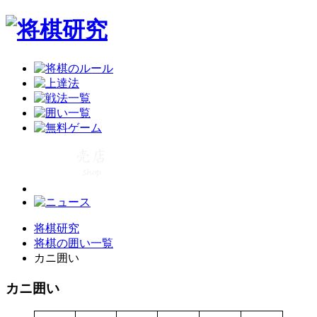
将棋研究
将棋の囲い一覧
カニ囲い
カニ囲い